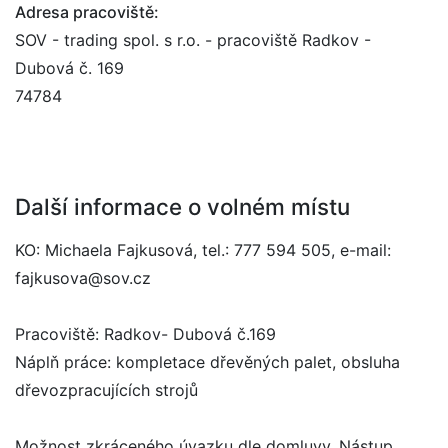
Adresa pracoviště:
SOV - trading spol. s r.o. - pracoviště Radkov -
Dubová č. 169
74784
Další informace o volném místu
KO: Michaela Fajkusová, tel.: 777 594 505, e-mail:
fajkusova@sov.cz
Pracoviště: Radkov- Dubová č.169
Náplň práce: kompletace dřevěných palet, obsluha
dřevozpracujících strojů
Možnost zkráceného úvazku dle domluvy. Nástup