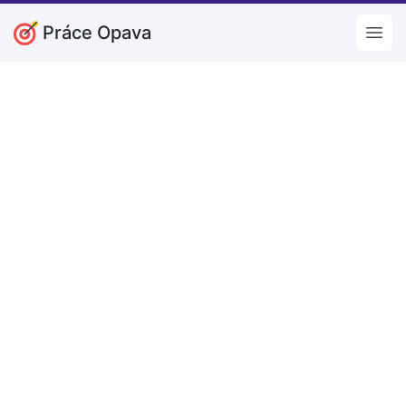
Práce Opava
Open