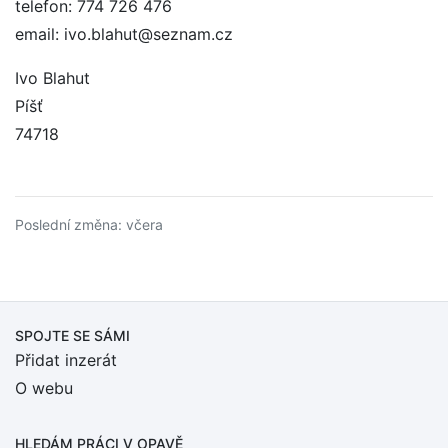
telefon: 774 726 476
email: ivo.blahut@seznam.cz
Ivo Blahut
Píšť
74718
Poslední změna: včera
SPOJTE SE SÁMI
Přidat inzerát
O webu
HLEDÁM PRÁCI
V OPAVĚ