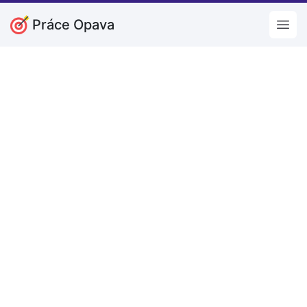
Práce Opava
Open