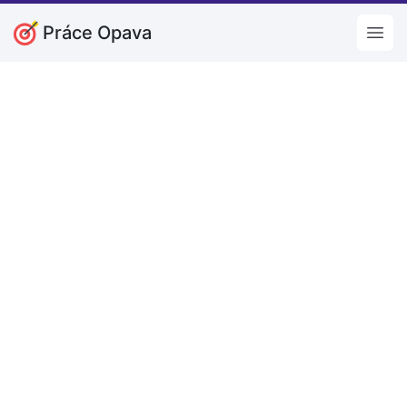
Práce Opava
Open