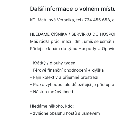
Další informace o volném míst
KO: Matulová Veronika, tel.: 734 455 653, e
HLEDÁME ČÍŠNÍKA / SERVÍRKU DO HOSPO
Máš rád/a práci mezi lidmi, umíš se usmát i
Přidej se k nám do týmu Hospody U Opavic
- Krátký / dlouhý týden
- Férové finanční ohodnocení + dýška
- Fajn kolektiv a příjemné prostředí
- Praxe výhodou, ale důležitější je přístup a
- Nástup možný ihned
Hledáme někoho, kdo:
- zvládne obsluhu hostů s úsměvem