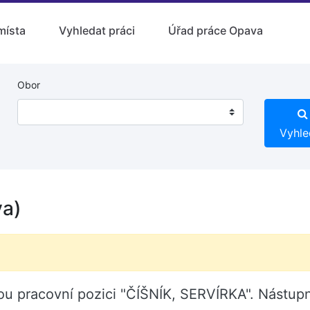
místa
Vyhledat práci
Úřad práce Opava
Obor
Vyhle
va)
lnou pracovní pozici "ČÍŠNÍK, SERVÍRKA". Nástu