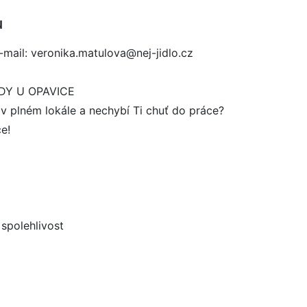
u
-mail: veronika.matulova@nej-jidlo.cz
DY U OPAVICE
 v plném lokále a nechybí Ti chuť do práce?
e!
 spolehlivost