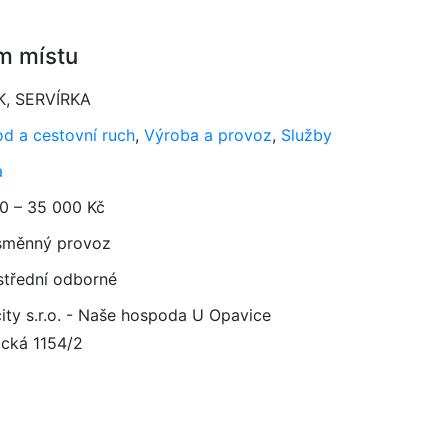
m místu
K, SERVÍRKA
d a cestovní ruch
,
Výroba a provoz
,
Služby
a
0 – 35 000 Kč
směnný provoz
 střední odborné
city s.r.o. - Naše hospoda U Opavice
ická 1154/2
5