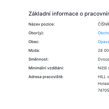
Základní informace o pracovní
Název pozice:
ČÍŠNÍ
Obor(y):
Obcho
Obec:
Opav
Mzda:
28 00
Směnnost:
Dvou
Minimální vzdělání:
Nižší
Adresa pracoviště:
HILL 
Holas
7470